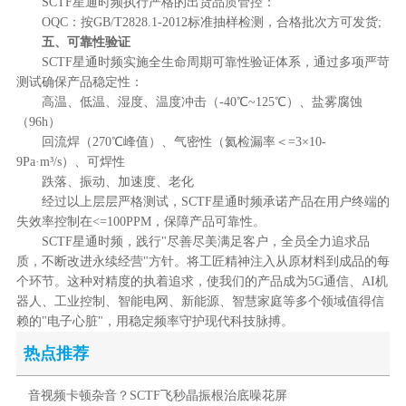
SCTF星通时频执行严格的出货品质管控：
OQC：按GB/T2828.1-2012标准抽样检测，合格批次方可发货;
五、可靠性验证
SCTF星通时频实施全生命周期可靠性验证体系，通过多项严苛
测试确保产品稳定性：
高温、低温、湿度、温度冲击（-40℃~125℃）、盐雾腐蚀
（96h）
回流焊（270℃峰值）、气密性（氦检漏率＜=3×10-
9Pa·m³/s）、可焊性
跌落、振动、加速度、老化
经过以上层层严格测试，SCTF星通时频承诺产品在用户终端的
失效率控制在<=100PPM，保障产品可靠性。
SCTF星通时频，践行"尽善尽美满足客户，全员全力追求品
质，不断改进永续经营"方针。将工匠精神注入从原材料到成品的每
个环节。这种对精度的执着追求，使我们的产品成为5G通信、AI机
器人、工业控制、智能电网、新能源、智慧家庭等多个领域值得信
赖的"电子心脏"，用稳定频率守护现代科技脉搏。
热点推荐
音视频卡顿杂音？SCTF飞秒晶振根治底噪花屏