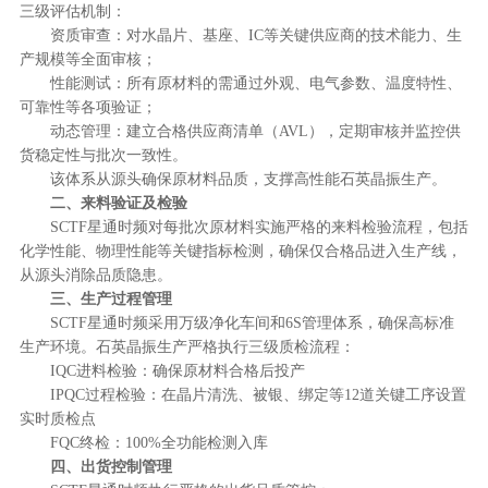
三级评估机制：
资质审查：对水晶片、基座、IC等关键供应商的技术能力、生
产规模等全面审核；
性能测试：所有原材料的需通过外观、电气参数、温度特性、
可靠性等各项验证；
动态管理：建立合格供应商清单（AVL），定期审核并监控供
货稳定性与批次一致性。
该体系从源头确保原材料品质，支撑高性能石英晶振生产。
二、来料验证及检验
SCTF星通时频对每批次原材料实施严格的来料检验流程，包括
化学性能、物理性能等关键指标检测，确保仅合格品进入生产线，
从源头消除品质隐患。
三、生产过程管理
SCTF星通时频采用万级净化车间和6S管理体系，确保高标准
生产环境。石英晶振生产严格执行三级质检流程：
IQC进料检验：确保原材料合格后投产
IPQC过程检验：在晶片清洗、被银、绑定等12道关键工序设置
实时质检点
FQC终检：100%全功能检测入库
四、出货控制管理