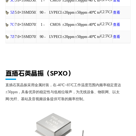
6P
200MHz
,HCSL
+85℃
详细
5.0×3.2×1.20
SMD5032-
1 -
CMOS
±20ppm
±50ppm
-40℃ to
查看
5CQ
1.8V,2.5V,3.3V
4P
200MHz
+85℃
详细
5.0×3.2×1.25
SMD5032-
90 -
LVPECL,LVDS
±20ppm
±50ppm
-40℃ to
查看
5ZQ
1.8V,2.5V,3.3V
6P
200MHz
,HCSL
+85℃
详细
7.0×5.0×1.30
SMD7050-
1 -
CMOS
±20ppm
±50ppm
-40℃ to
查看
7CQ
1.8V,2.5V,3.3V
4P
200MHz
+85℃
详细
7.0×5.0×1.45
SMD7050-
90 -
LVPECL,LVDS
±20ppm
±50ppm
-40℃ to
查看
7ZQ
6P
200MHz
,HCSL
+85℃
详细
直插石英晶振（SPXO）
直插石英晶振采用金属封装，在-40℃~85℃工作温度范围内频率稳定度达
±50ppm，具备优异的稳定性与低相位噪声，为无线设备、物联网、以太
网/光纤、基站及音视频设备提供可靠的频率控制。