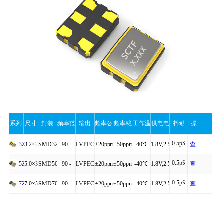
系列
尺寸
封装
频率范
输出
频率公
频率稳
工作温
供电电
抖动
操
0.5pS
围
差
定性
度
压
作
3.2×2.5×0.90
SMD3225-
90 -
LVPECL,LVDS
±20ppm
±50ppm
-40℃
1.8V,2.5V,3.3V
查
3Z
0.5pS
6P
200MHz
,HCSL
to
看
5.0×3.2×1.25
SMD5032-
90 -
LVPECL,LVDS
±20ppm
±50ppm
-40℃
1.8V,2.5V,3.3V
查
5Z
+85℃
详
0.5pS
6P
200MHz
,HCSL
to
看
7.0×5.0×1.45
SMD7050-
90 -
LVPECL,LVDS
±20ppm
±50ppm
-40℃
1.8V,2.5V,3.3V
查
7Z
细
+85℃
详
6P
200MHz
,HCSL
to
看