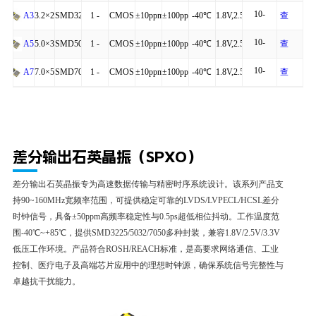
20mA
+125℃
详
10-
4P
54MHz
to
看
3.2×2.5×0.95
SMD3225-
1 -
CMOS
±10ppm
±100ppm
-40℃
1.8V,2.5V,3.3V
查
A3C
20mA
细
+125℃
详
10-
4P
54MHz
to
看
5.0×3.2×1.20
SMD5032-
1 -
CMOS
±10ppm
±100ppm
-40℃
1.8V,2.5V,3.3V
查
A5C
20mA
细
+125℃
详
10-
4P
54MHz
to
看
7.0×5.0×1.30
SMD7050-
1 -
CMOS
±10ppm
±100ppm
-40℃
1.8V,2.5V,3.3V
查
A7C
20mA
细
+125℃
详
4P
54MHz
to
看
细
+125℃
详
差分输出石英晶振（SPXO）
细
差分输出石英晶振专为高速数据传输与精密时序系统设计。该系列产品支
持90~160MHz宽频率范围，可提供稳定可靠的LVDS/LVPECL/HCSL差分
时钟信号，具备±50ppm高频率稳定性与0.5ps超低相位抖动。工作温度范
围-40℃~+85℃，提供SMD3225/5032/7050多种封装，兼容1.8V/2.5V/3.3V
低压工作环境。产品符合ROSH/REACH标准，是高要求网络通信、工业
控制、医疗电子及高端芯片应用中的理想时钟源，确保系统信号完整性与
卓越抗干扰能力。