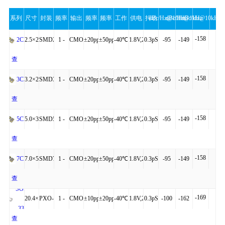
系列
尺寸
封装
频率
输出
频率
频率
工作
供电
抖动
dBc/Hz@10Hz
dBc/Hz@1kHz
dBc/Hz@10kHz
-158
范围
公差
稳定
温度
电压
操
2.5×2.0×0.81
SMD2520-
1 -
CMOS
±20ppm
±50ppm
-40℃
1.8V,2.5V,3.3V
0.3pS
-95
-149
2CN
4P
54MHz
to
查
性
作
-158
+85℃
看
3.2×2.5×0.95
SMD3225-
1 -
CMOS
±20ppm
±50ppm
-40℃
1.8V,2.5V,3.3V
0.3pS
-95
-149
3CN
详
4P
54MHz
to
查
细
-158
+85℃
看
5.0×3.2×1.20
SMD5032-
1 -
CMOS
±20ppm
±50ppm
-40℃
1.8V,2.5V,3.3V
0.3pS
-95
-149
5CN
详
4P
54MHz
to
查
细
-158
+85℃
看
7.0×5.0×1.30
SMD7050-
1 -
CMOS
±20ppm
±50ppm
-40℃
1.8V,2.5V,3.3V
0.3pS
-95
-149
7CN
详
4P
54MHz
to
查
SOB-
细
-169
+85℃
看
20.4×12.8×5.3
PXO-
1 -
CMOS
±10ppm
±20ppm
-40℃
1.8V,2.5V,3.3V
0.3pS
-100
-162
330
详
14
54MHz
to
查