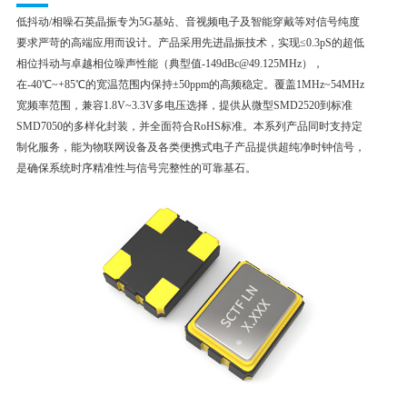
低抖动/相噪石英晶振专为5G基站、音视频电子及智能穿戴等对信号纯度
要求严苛的高端应用而设计。产品采用先进晶振技术，实现≤0.3pS的超低
相位抖动与卓越相位噪声性能（典型值-149dBc@49.125MHz），
在-40℃~+85℃的宽温范围内保持±50ppm的高频稳定。覆盖1MHz~54MHz
宽频率范围，兼容1.8V~3.3V多电压选择，提供从微型SMD2520到标准
SMD7050的多样化封装，并全面符合RoHS标准。本系列产品同时支持定
制化服务，能为物联网设备及各类便携式电子产品提供超纯净时钟信号，
是确保系统时序精准性与信号完整性的可靠基石。