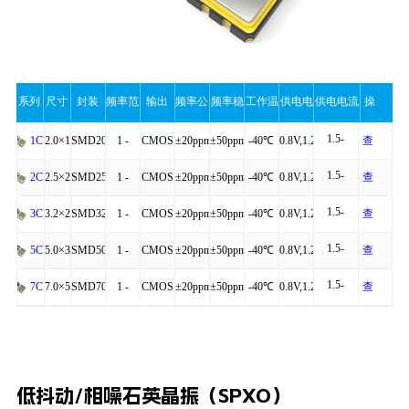
系列
尺寸
封装
频率范
输出
频率公
频率稳
工作温
供电电
供电电流
操
1.5-
围
差
定性
度
压
（最大
作
2.0×1.6×0.75
SMD2016-
1 -
CMOS
±20ppm
±50ppm
-40℃
0.8V,1.2V,1.5V
查
1CV
2.0mA
1.5-
4P
54MHz
to
看
2.5×2.0×0.81
SMD2520-
1 -
CMOS
±20ppm
±50ppm
-40℃
0.8V,1.2V,1.5V
查
2CV
值）
2.0mA
+85℃
详
1.5-
4P
54MHz
to
看
3.2×2.5×0.95
SMD3225-
1 -
CMOS
±20ppm
±50ppm
-40℃
0.8V,1.2V,1.5V
查
3CV
2.0mA
细
+85℃
详
1.5-
4P
54MHz
to
看
5.0×3.2×1.20
SMD5032-
1 -
CMOS
±20ppm
±50ppm
-40℃
0.8V,1.2V,1.5V
查
5CV
2.0mA
细
+85℃
详
1.5-
4P
54MHz
to
看
7.0×5.0×1.30
SMD7050-
1 -
CMOS
±20ppm
±50ppm
-40℃
0.8V,1.2V,1.5V
查
7CV
2.0mA
细
+85℃
详
4P
54MHz
to
看
细
+85℃
详
低抖动/相噪石英晶振（SPXO）
细