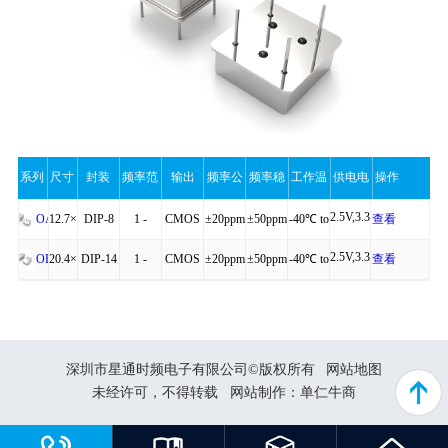
系列
尺寸
封装
频率范
输出
频率公
频率稳
工作温
供电电
操作
1.8V,2.5V,3.3V,5V
围
差
定性
度
压
12.7×12.7×5.4
DIP-8
1 -
CMOS
±20ppm
±50ppm
-40℃ to
查看
OA
1.8V,2.5V,3.3V,5V
100MHz
+85℃
详细
20.4×12.8×4.9
DIP-14
1 -
CMOS
±20ppm
±50ppm
-40℃ to
查看
OB
100MHz
+85℃
详细
深圳市星通时频电子有限公司©版权所有
网站地图
未经许可，不得转载
网站制作：
单仁牛商