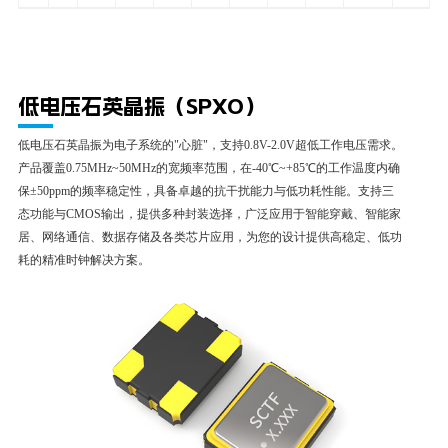
细
+85℃
详
4P
54MHz
to
看
细
+85℃
详
低电压石英晶振（SPXO）
细
低电压石英晶振为电子系统的"心脏"，支持0.8V-2.0V超低工作电压需求。
产品覆盖0.75MHz~50MHz的宽频率范围，在-40℃~+85℃的工作温度内确
保±50ppm的频率稳定性，具备卓越的抗干扰能力与低功耗性能。支持三
态功能与CMOS输出，提供多种封装选择，广泛应用于智能穿戴、智能家
居、网络通信、数据存储及各类芯片应用，为您的设计提供高稳定、低功
耗的精准时钟解决方案。