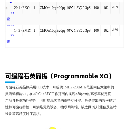
SOB-
细
-169
+85℃
看
20.4×12.8×5.3
PXO-
1 -
CMOS
±10ppm
±20ppm
-40℃
1.8V,2.5V,3.3V
0.3pS
-100
-162
331
详
14
54MHz
to
查
SOMC-
细
-169
+85℃
看
14.3×9.14×4.9
SMD1409
1 -
CMOS
±10ppm
±20ppm
-40℃
1.8V,2.5V,3.3V
0.3pS
-100
-162
330
详
54MHz
to
查
细
+85℃
看
详
可编程石英晶振（Programmable XO）
细
可编程石英晶振采用PLL技术，可提供1MHz~200MHz范围内任意频率的
灵活编程能力，在-40℃~+85℃工作范围内实现±50ppm的高频率稳定度。
产品具备低功耗特性，同时展现优异的低抖动性能。凭借突出的频率稳定
性和可编程特性，可满足无线设备、物联网终端、以太网/光纤通信及基站
设备等高精度时序需求。