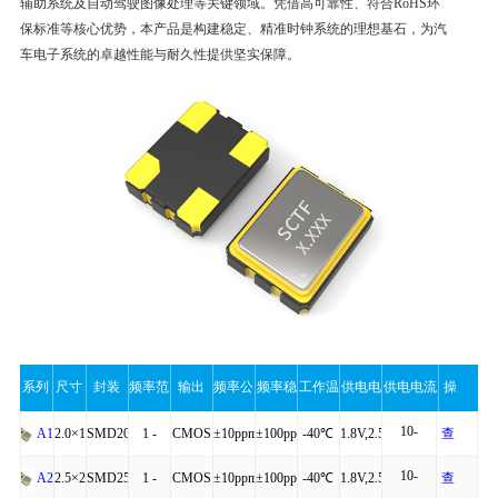
辅助系统及自动驾驶图像处理等关键领域。凭借高可靠性、符合RoHS环
保标准等核心优势，本产品是构建稳定、精准时钟系统的理想基石，为汽
车电子系统的卓越性能与耐久性提供坚实保障。
系列
尺寸
封装
频率范
输出
频率公
频率稳
工作温
供电电
供电电流
操
10-
围
差
定性
度
压
（最大
作
2.0×1.6×0.75
SMD2016-
1 -
CMOS
±10ppm
±100ppm
-40℃
1.8V,2.5V,3.3V
查
A1C
20mA
10-
4P
54MHz
to
看
2.5×2.0×0.81
SMD2520-
1 -
CMOS
±10ppm
±100ppm
-40℃
1.8V,2.5V,3.3V
查
A2C
值）