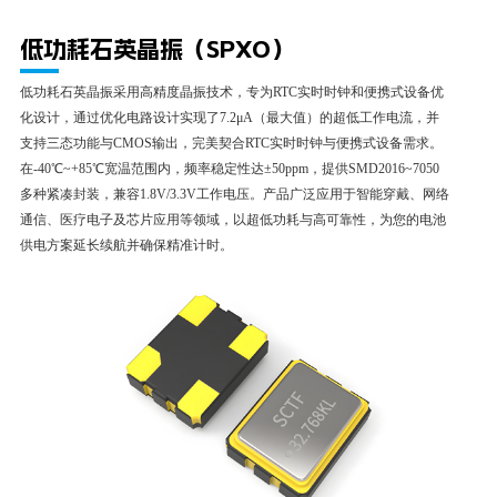
细
+85℃
详
低功耗石英晶振（SPXO）
细
低功耗石英晶振采用高精度晶振技术，专为RTC实时时钟和便携式设备优
化设计，通过优化电路设计实现了7.2μA（最大值）的超低工作电流，并
支持三态功能与CMOS输出，完美契合RTC实时时钟与便携式设备需求。
在-40℃~+85℃宽温范围内，频率稳定性达±50ppm，提供SMD2016~7050
多种紧凑封装，兼容1.8V/3.3V工作电压。产品广泛应用于智能穿戴、网络
通信、医疗电子及芯片应用等领域，以超低功耗与高可靠性，为您的电池
供电方案延长续航并确保精准计时。