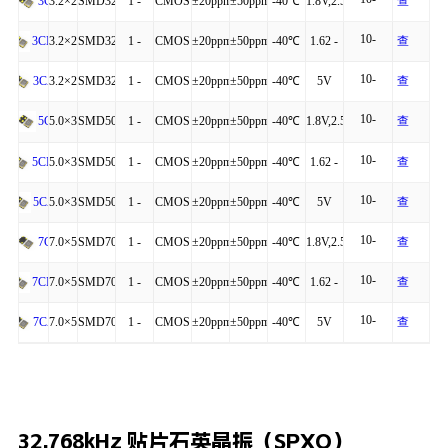
4P
54MHz
to
3.63V
看
3.2×2.5×0.95
SMD3225-
1 -
CMOS
±20ppm
±50ppm
-40℃
1.8V,2.5V,3.3V
查
3C
40mA
细
+85℃
详
10-
4P
160MHz
to
看
3.2×2.5×0.95
SMD3225-
1 -
CMOS
±20ppm
±50ppm
-40℃
1.62 -
查
3CM
20mA
细
+125℃
详
10-
4P
54MHz
to
3.63V
看
3.2×2.5×0.95
SMD3225-
1 -
CMOS
±20ppm
±50ppm
-40℃
5V
查
3CA
40mA
细
+85℃
详
10-
4P
160MHz
to
看
5.0×3.2×1.20
SMD5032-
1 -
CMOS
±20ppm
±50ppm
-40℃
1.8V,2.5V,3.3V
查
5C
40mA
细
+125℃
详
10-
4P
160MHz
to
看
5.0×3.2×1.20
SMD5032-
1 -
CMOS
±20ppm
±50ppm
-40℃
1.62 -
查
5CM
20mA
细
+125℃
详
10-
4P
54MHz
to
3.63V
看
5.0×3.2×1.20
SMD5032-
1 -
CMOS
±20ppm
±50ppm
-40℃
5V
查
5CA
40mA
细
+85℃
详
10-
4P
160MHz
to
看
7.0×5.0×1.30
SMD7050-
1 -
CMOS
±20ppm
±50ppm
-40℃
1.8V,2.5V,3.3V
查
7C
40mA
细
+125℃
详
10-
4P
160MHz
to
看
7.0×5.0×1.30
SMD7050-
1 -
CMOS
±20ppm
±50ppm
-40℃
1.62 -
查
7CM
20mA
细
+125℃
详
10-
4P
54MHz
to
3.63V
看
7.0×5.0×1.30
SMD7050-
1 -
CMOS
±20ppm
±50ppm
-40℃
5V
查
7CA
40mA
细
+85℃
详
4P
160MHz
to
看
细
+125℃
详
32.768kHz 贴片石英晶振（SPXO）
细