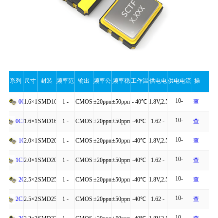
系列
尺寸
封装
频率范
输出
频率公
频率稳
工作温
供电电
供电电流
操
10-
围
差
定性
度
压
（最大
作
1.6×1.2×0.60
SMD1612-
1 -
CMOS
±20ppm
±50ppm
- 40℃
1.8V,2.5V,3.3V
查
0C
40mA
10-
4P
160MHz
to
看
1.6×1.2×0.60
SMD1612-
1 -
CMOS
±20ppm
±50ppm
-40℃
1.62 -
查
0CM
值）
20mA
+125℃
详
10-
4P
54MHz
to
3.63V
看
2.0×1.6×0.75
SMD2016-
1 -
CMOS
±20ppm
±50ppm
-40℃
1.8V,2.5V,3.3V
查
1C
40mA
细
+85℃
详
10-
4P
160MHz
to
看
2.0×1.6×0.75
SMD2016-
1 -
CMOS
±20ppm
±50ppm
-40℃
1.62 -
查
1CM
20mA
细
+125℃
详
10-
4P
54MHz
to
3.63V
看
2.5×2.0×0.81
SMD2520-
1 -
CMOS
±20ppm
±50ppm
-40℃
1.8V,2.5V,3.3V
查
2C
40mA
细
+85℃
详
10-
4P
160MHz
to
看
2.5×2.0×0.81
SMD2520-
1 -
CMOS
±20ppm
±50ppm
-40℃
1.62 -
查
2CM
20mA
细
+125℃
详
10-