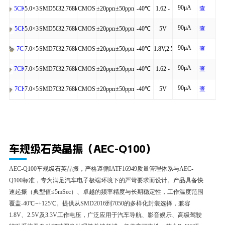
细
+125℃
详
90μA
4P
to
看
5.0×3.2×1.20
SMD5032-
32.768kHz
CMOS
±20ppm
±50ppm
-40℃
1.62 -
查
5CKM
细
+125℃
详
90μA
4P
to
3.63V
看
5.0×3.2×1.20
SMD5032-
32.768kHz
CMOS
±20ppm
±50ppm
-40℃
5V
查
5CKA
细
+85℃
详
90μA
4P
to
看
7.0×5.0×1.30
SMD7050-
32.768kHz
CMOS
±20ppm
±50ppm
-40℃
1.8V,2.5V,3.3V
查
7CK
细
+125℃
详
90μA
4P
to
看
7.0×5.0×1.30
SMD7050-
32.768kHz
CMOS
±20ppm
±50ppm
-40℃
1.62 -
查
7CKM
细
+125℃
详
90μA
4P
to
3.63V
看
7.0×5.0×1.30
SMD7050-
32.768kHz
CMOS
±20ppm
±50ppm
-40℃
5V
查
7CKA
细
+85℃
详
4P
to
看
细
+125℃
详
车规级石英晶振（AEC-Q100）
细
AEC-Q100车规级石英晶振，严格遵循IATF16949质量管理体系与AEC-
Q100标准，专为满足汽车电子极端环境下的严苛要求而设计。产品具备快
速起振（典型值≤5mSec）、卓越的频率精度与长期稳定性，工作温度范围
覆盖-40℃~+125℃。提供从SMD2016到7050的多样化封装选择，兼容
1.8V、2.5V及3.3V工作电压，广泛应用于汽车导航、影音娱乐、高级驾驶