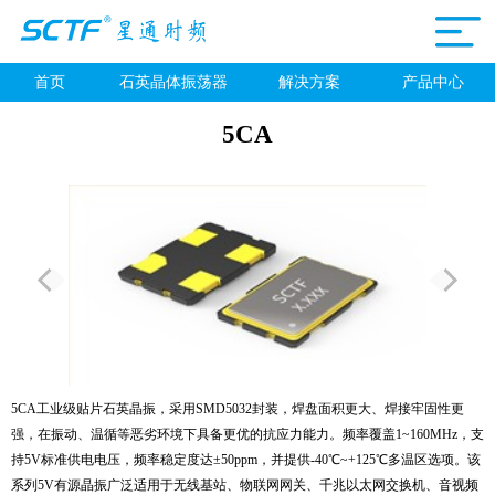
首页
石英晶体振荡器
解决方案
产品中心
5CA
5CA工业级贴片石英晶振，采用SMD5032封装，焊盘面积更大、焊接牢固性更
强，在振动、温循等恶劣环境下具备更优的抗应力能力。频率覆盖1~160MHz，支
持5V标准供电电压，频率稳定度达±50ppm，并提供-40℃~+125℃多温区选项。该
系列5V有源晶振广泛适用于无线基站、物联网网关、千兆以太网交换机、音视频