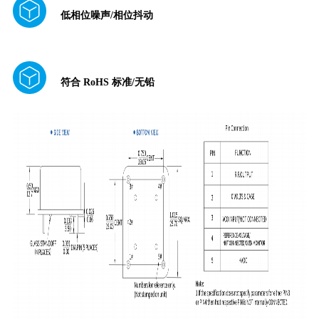
低相位噪声/相位抖动
符合 RoHS 标准/无铅