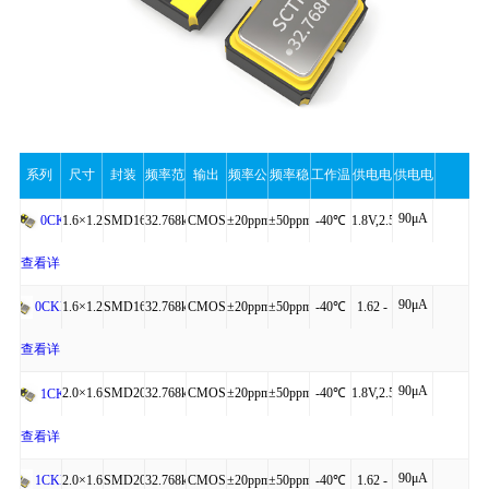
系列
尺寸
封装
频率范
输出
频率公
频率稳
工作温
供电电
供电电
90μA
围
差
定性
度
压
流（最
1.6×1.2×0.60
SMD1612-
32.768kHz
CMOS
±20ppm
±50ppm
-40℃
1.8V,2.5V,3.3V
0CK
4P
to
查看详
大值）
90μA
+125℃
细
1.6×1.2×0.60
SMD1612-
32.768kHz
CMOS
±20ppm
±50ppm
-40℃
1.62 -
0CKM
操作
4P
to
3.63V
查看详
90μA
+85℃
细
2.0×1.6×0.75
SMD2016-
32.768kHz
CMOS
±20ppm
±50ppm
-40℃
1.8V,2.5V,3.3V
1CK
4P
to
查看详
90μA
+125℃
细
2.0×1.6×0.75
SMD2016-
32.768kHz
CMOS
±20ppm
±50ppm
-40℃
1.62 -
1CKM