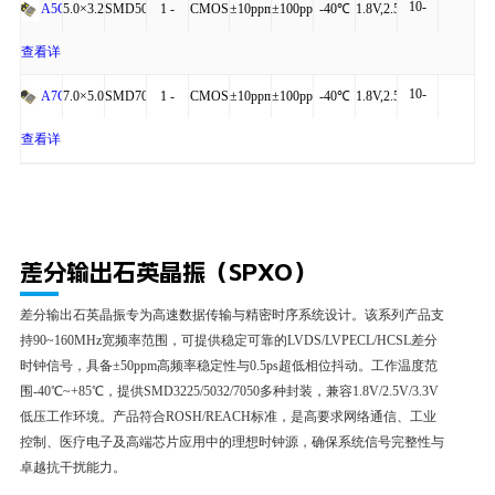
10-
+125℃
细
5.0×3.2×1.20
SMD5032-
1 -
CMOS
±10ppm
±100ppm
-40℃
1.8V,2.5V,3.3V
A5C
20mA
4P
54MHz
to
查看详
10-
+125℃
细
7.0×5.0×1.30
SMD7050-
1 -
CMOS
±10ppm
±100ppm
-40℃
1.8V,2.5V,3.3V
A7C
20mA
4P
54MHz
to
查看详
+125℃
细
差分输出石英晶振（SPXO）
差分输出石英晶振专为高速数据传输与精密时序系统设计。该系列产品支
持90~160MHz宽频率范围，可提供稳定可靠的LVDS/LVPECL/HCSL差分
时钟信号，具备±50ppm高频率稳定性与0.5ps超低相位抖动。工作温度范
围-40℃~+85℃，提供SMD3225/5032/7050多种封装，兼容1.8V/2.5V/3.3V
低压工作环境。产品符合ROSH/REACH标准，是高要求网络通信、工业
控制、医疗电子及高端芯片应用中的理想时钟源，确保系统信号完整性与
卓越抗干扰能力。