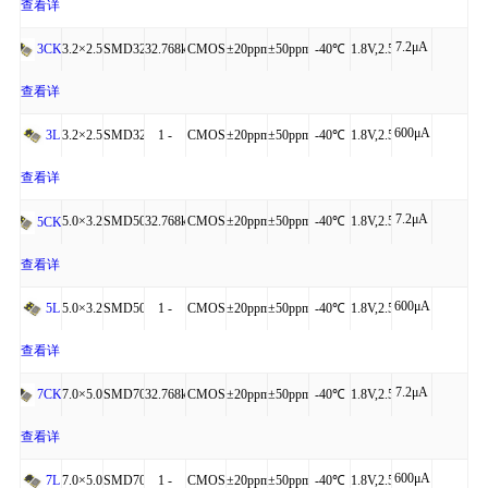
4P
54MHz
to
查看详
7.2μA
+85℃
细
3.2×2.5×0.95
SMD3225-
32.768kHz
CMOS
±20ppm
±50ppm
-40℃
1.8V,2.5V,3.3V
3CKL
4P
to
查看详
600μA
+85℃
细
3.2×2.5×0.95
SMD3225-
1 -
CMOS
±20ppm
±50ppm
-40℃
1.8V,2.5V,3.3V
3L
4P
54MHz
to
查看详
7.2μA
+85℃
细
5.0×3.2×1.20
SMD5032-
32.768kHz
CMOS
±20ppm
±50ppm
-40℃
1.8V,2.5V,3.3V
5CKL
4P
to
查看详
600μA
+85℃
细
5.0×3.2×1.20
SMD5032-
1 -
CMOS
±20ppm
±50ppm
-40℃
1.8V,2.5V,3.3V
5L
4P
54MHz
to
查看详
7.2μA
+85℃
细
7.0×5.0×1.30
SMD7050-
32.768kHz
CMOS
±20ppm
±50ppm
-40℃
1.8V,2.5V,3.3V
7CKL
4P
to
查看详
600μA
+85℃
细
7.0×5.0×1.30
SMD7050-
1 -
CMOS
±20ppm
±50ppm
-40℃
1.8V,2.5V,3.3V
7L