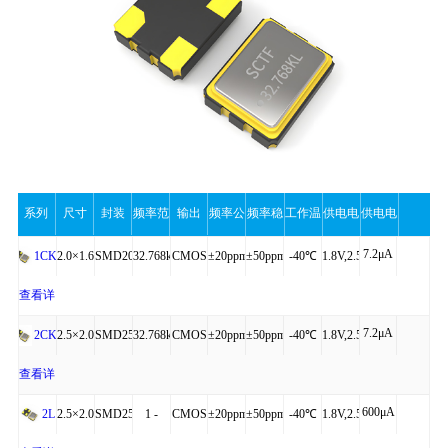
系列
尺寸
封装
频率范
输出
频率公
频率稳
工作温
供电电
供电电
7.2μA
围
差
定性
度
压
流（最
2.0×1.6×0.75
SMD2016-
32.768kHz
CMOS
±20ppm
±50ppm
-40℃
1.8V,2.5V,3.3V
1CKL
4P
to
查看详
大值）
7.2μA
+85℃
细
2.5×2.0×0.81
SMD2520-
32.768kHz
CMOS
±20ppm
±50ppm
-40℃
1.8V,2.5V,3.3V
2CKL
操作
4P
to
查看详
600μA
+85℃
细
2.5×2.0×0.81
SMD2520-
1 -
CMOS
±20ppm
±50ppm
-40℃
1.8V,2.5V,3.3V
2L