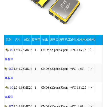
系列
尺寸
封装
频率范
输出
频率公
频率稳
工作温
供电电
供电电
10-
围
差
定性
度
压
流（最
1.6×1.2×0.60
SMD1612-
1 -
CMOS
±20ppm
±50ppm
- 40℃
1.8V,2.5V,3.3V
0C
40mA
4P
160MHz
to
查看详
大值）
10-
+125℃
细
1.6×1.2×0.60
SMD1612-
1 -
CMOS
±20ppm
±50ppm
-40℃
1.62 -
0CM
操作
20mA
4P
54MHz
to
3.63V
查看详
10-
+85℃
细
2.0×1.6×0.75
SMD2016-
1 -
CMOS
±20ppm
±50ppm
-40℃
1.8V,2.5V,3.3V
1C
40mA
4P
160MHz
to
查看详
10-
+125℃
细
2.0×1.6×0.75
SMD2016-
1 -
CMOS
±20ppm
±50ppm
-40℃
1.62 -
1CM