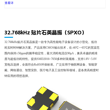
40mA
4P
160MHz
to
查看详
+125℃
细
32.768kHz 贴片石英晶振（SPXO）
32.768kHz贴片石英晶振是一款专为高性能电子设备设计的小型化、低功
耗实时时钟解决方案。产品采用CMOS输出技术，在-40℃~+85℃的宽温范
围内保持±50ppm的频率稳定性，最大消耗电流仅90μA，兼具卓越的精准
度与超低功耗特性。提供SMD2016~7050多种封装规格，支持1.8V~5.0V
宽电压选择，全面符合RoHS环保标准。广泛应用于物联网设备、智能穿
戴、网络通信、智慧安防、医疗电子及工业控制等领域，是各类高精度时
钟应用的理想选择。