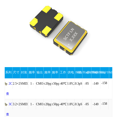
系列
尺寸
封装
频率
输出
频率
频率
工作
供电
抖动
dBc/Hz@10Hz
dBc/Hz@1kHz
dBc/Hz@10kHz
-158
范围
公差
稳定
温度
电压
操
2.5×2.0×0.81
SMD2520-
1 -
CMOS
±20ppm
±50ppm
-40℃
1.8V,2.5V,3.3V
0.3pS
-95
-149
2CN
4P
54MHz
to
查
性
作
-158
+85℃
看
3.2×2.5×0.95
SMD3225-
1 -
CMOS
±20ppm
±50ppm
-40℃
1.8V,2.5V,3.3V
0.3pS
-95
-149
3CN
详
4P
54MHz
to
查