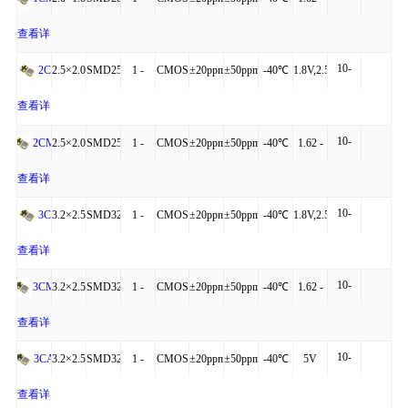
20mA
4P
54MHz
to
3.63V
查看详
10-
+85℃
细
2.5×2.0×0.81
SMD2520-
1 -
CMOS
±20ppm
±50ppm
-40℃
1.8V,2.5V,3.3V
2C
40mA
4P
160MHz
to
查看详
10-
+125℃
细
2.5×2.0×0.81
SMD2520-
1 -
CMOS
±20ppm
±50ppm
-40℃
1.62 -
2CM
20mA
4P
54MHz
to
3.63V
查看详
10-
+85℃
细
3.2×2.5×0.95
SMD3225-
1 -
CMOS
±20ppm
±50ppm
-40℃
1.8V,2.5V,3.3V
3C
40mA
4P
160MHz
to
查看详
10-
+125℃
细
3.2×2.5×0.95
SMD3225-
1 -
CMOS
±20ppm
±50ppm
-40℃
1.62 -
3CM
20mA
4P
54MHz
to
3.63V
查看详
10-
+85℃
细
3.2×2.5×0.95
SMD3225-
1 -
CMOS
±20ppm
±50ppm
-40℃
5V
3CA
40mA
4P
160MHz
to
查看详