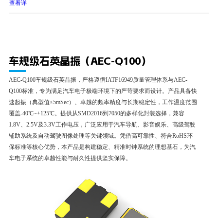
4P
to
查看详
+125℃
细
车规级石英晶振（AEC-Q100）
AEC-Q100车规级石英晶振，严格遵循IATF16949质量管理体系与AEC-
Q100标准，专为满足汽车电子极端环境下的严苛要求而设计。产品具备快
速起振（典型值≤5mSec）、卓越的频率精度与长期稳定性，工作温度范围
覆盖-40℃~+125℃。提供从SMD2016到7050的多样化封装选择，兼容
1.8V、2.5V及3.3V工作电压，广泛应用于汽车导航、影音娱乐、高级驾驶
辅助系统及自动驾驶图像处理等关键领域。凭借高可靠性、符合RoHS环
保标准等核心优势，本产品是构建稳定、精准时钟系统的理想基石，为汽
车电子系统的卓越性能与耐久性提供坚实保障。