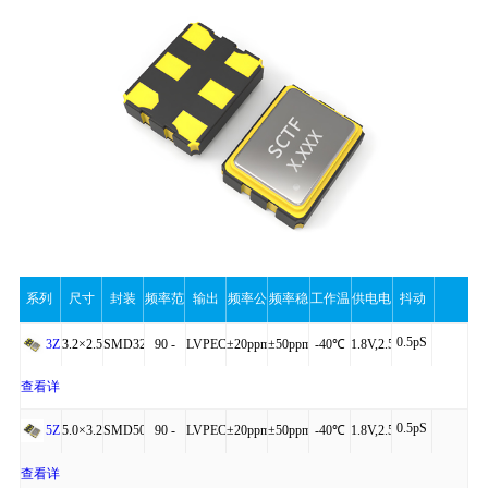
系列
尺寸
封装
频率范
输出
频率公
频率稳
工作温
供电电
抖动
0.5pS
围
差
定性
度
压
操作
3.2×2.5×0.90
SMD3225-
90 -
LVPECL,LVDS
±20ppm
±50ppm
-40℃
1.8V,2.5V,3.3V
3Z
6P
200MHz
,HCSL
to
查看详
0.5pS
+85℃
细
5.0×3.2×1.25
SMD5032-
90 -
LVPECL,LVDS
±20ppm
±50ppm
-40℃
1.8V,2.5V,3.3V
5Z
6P
200MHz
,HCSL
to
查看详