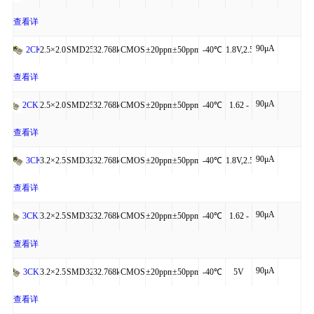
4P
to
3.63V
查看详
90μA
+85℃
细
2.5×2.0×0.81
SMD2520-
32.768kHz
CMOS
±20ppm
±50ppm
-40℃
1.8V,2.5V,3.3V
2CK
4P
to
查看详
90μA
+125℃
细
2.5×2.0×0.81
SMD2520-
32.768kHz
CMOS
±20ppm
±50ppm
-40℃
1.62 -
2CKM
4P
to
3.63V
查看详
90μA
+85℃
细
3.2×2.5×0.95
SMD3225-
32.768kHz
CMOS
±20ppm
±50ppm
-40℃
1.8V,2.5V,3.3V
3CK
4P
to
查看详
90μA
+125℃
细
3.2×2.5×0.95
SMD3225-
32.768kHz
CMOS
±20ppm
±50ppm
-40℃
1.62 -
3CKM
4P
to
3.63V
查看详
90μA
+85℃
细
3.2×2.5×0.95
SMD3225-
32.768kHz
CMOS
±20ppm
±50ppm
-40℃
5V
3CKA
4P
to
查看详