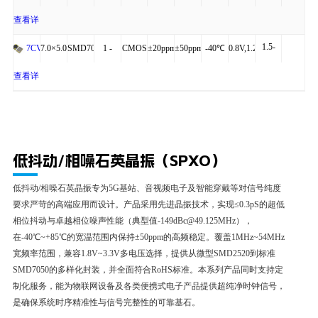
2.0mA
4P
54MHz
to
查看详
1.5-
+85℃
细
7.0×5.0×1.30
SMD7050-
1 -
CMOS
±20ppm
±50ppm
-40℃
0.8V,1.2V,1.5V
7CV
2.0mA
4P
54MHz
to
查看详
+85℃
细
低抖动/相噪石英晶振（SPXO）
低抖动/相噪石英晶振专为5G基站、音视频电子及智能穿戴等对信号纯度
要求严苛的高端应用而设计。产品采用先进晶振技术，实现≤0.3pS的超低
相位抖动与卓越相位噪声性能（典型值-149dBc@49.125MHz），
在-40℃~+85℃的宽温范围内保持±50ppm的高频稳定。覆盖1MHz~54MHz
宽频率范围，兼容1.8V~3.3V多电压选择，提供从微型SMD2520到标准
SMD7050的多样化封装，并全面符合RoHS标准。本系列产品同时支持定
制化服务，能为物联网设备及各类便携式电子产品提供超纯净时钟信号，
是确保系统时序精准性与信号完整性的可靠基石。