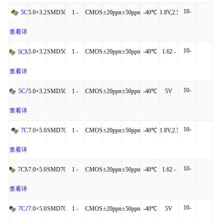
10-
+125℃
细
5.0×3.2×1.20
SMD5032-
1 -
CMOS
±20ppm
±50ppm
-40℃
1.8V,2.5V,3.3V
5C
40mA
4P
160MHz
to
查看详
10-
+125℃
细
5.0×3.2×1.20
SMD5032-
1 -
CMOS
±20ppm
±50ppm
-40℃
1.62 -
5CM
20mA
4P
54MHz
to
3.63V
查看详
10-
+85℃
细
5.0×3.2×1.20
SMD5032-
1 -
CMOS
±20ppm
±50ppm
-40℃
5V
5CA
40mA
4P
160MHz
to
查看详
10-
+125℃
细
7.0×5.0×1.30
SMD7050-
1 -
CMOS
±20ppm
±50ppm
-40℃
1.8V,2.5V,3.3V
7C
40mA
4P
160MHz
to
查看详
10-
+125℃
细
7.0×5.0×1.30
SMD7050-
1 -
CMOS
±20ppm
±50ppm
-40℃
1.62 -
7CM
20mA
4P
54MHz
to
3.63V
查看详
10-
+85℃
细
7.0×5.0×1.30
SMD7050-
1 -
CMOS
±20ppm
±50ppm
-40℃
5V
7CA