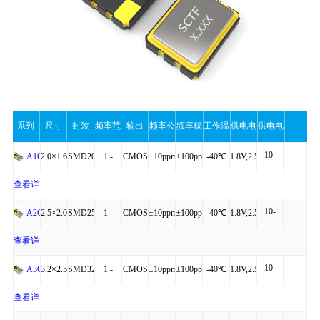
系列
尺寸
封装
频率范
输出
频率公
频率稳
工作温
供电电
供电电
10-
围
差
定性
度
压
流（最
2.0×1.6×0.75
SMD2016-
1 -
CMOS
±10ppm
±100ppm
-40℃
1.8V,2.5V,3.3V
A1C
20mA
4P
54MHz
to
查看详
大值）
10-
+125℃
细
2.5×2.0×0.81
SMD2520-
1 -
CMOS
±10ppm
±100ppm
-40℃
1.8V,2.5V,3.3V
A2C
操作
20mA
4P
54MHz
to
查看详
10-
+125℃
细
3.2×2.5×0.95
SMD3225-
1 -
CMOS
±10ppm
±100ppm
-40℃
1.8V,2.5V,3.3V
A3C
20mA
4P
54MHz
to
查看详