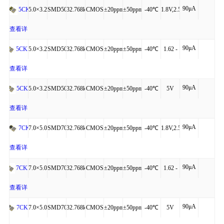
90μA
+125℃
细
5.0×3.2×1.20
SMD5032-
32.768kHz
CMOS
±20ppm
±50ppm
-40℃
1.8V,2.5V,3.3V
5CK
4P
to
查看详
90μA
+125℃
细
5.0×3.2×1.20
SMD5032-
32.768kHz
CMOS
±20ppm
±50ppm
-40℃
1.62 -
5CKM
4P
to
3.63V
查看详
90μA
+85℃
细
5.0×3.2×1.20
SMD5032-
32.768kHz
CMOS
±20ppm
±50ppm
-40℃
5V
5CKA
4P
to
查看详
90μA
+125℃
细
7.0×5.0×1.30
SMD7050-
32.768kHz
CMOS
±20ppm
±50ppm
-40℃
1.8V,2.5V,3.3V
7CK
4P
to
查看详
90μA
+125℃
细
7.0×5.0×1.30
SMD7050-
32.768kHz
CMOS
±20ppm
±50ppm
-40℃
1.62 -
7CKM
4P
to
3.63V
查看详
90μA
+85℃
细
7.0×5.0×1.30
SMD7050-
32.768kHz
CMOS
±20ppm
±50ppm
-40℃
5V
7CKA