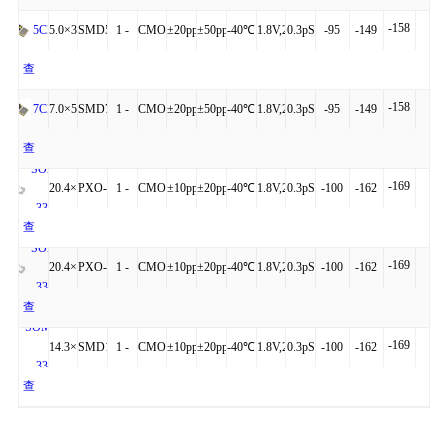
细
-158
+85℃
看
5.0×3.2×1.20
SMD5032-
1 -
CMOS
±20ppm
±50ppm
-40℃
1.8V,2.5V,3.3V
0.3pS
-95
-149
5CN
详
4P
54MHz
to
查
细
-158
+85℃
看
7.0×5.0×1.30
SMD7050-
1 -
CMOS
±20ppm
±50ppm
-40℃
1.8V,2.5V,3.3V
0.3pS
-95
-149
7CN
详
4P
54MHz
to
查
SOB-
细
-169
+85℃
看
20.4×12.8×5.3
PXO-
1 -
CMOS
±10ppm
±20ppm
-40℃
1.8V,2.5V,3.3V
0.3pS
-100
-162
330
详
14
54MHz
to
查
SOB-
细
-169
+85℃
看
20.4×12.8×5.3
PXO-
1 -
CMOS
±10ppm
±20ppm
-40℃
1.8V,2.5V,3.3V
0.3pS
-100
-162
331
详
14
54MHz
to
查
SOMC-
细
-169
+85℃
看
14.3×9.14×4.9
SMD1409
1 -
CMOS
±10ppm
±20ppm
-40℃
1.8V,2.5V,3.3V
0.3pS
-100
-162
330
详
54MHz
to
查
细
+85℃
看