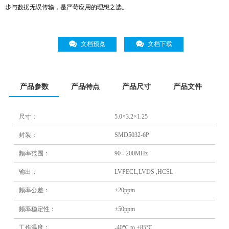
步与数据无误传输，是严苛应用的理想之选。
文档预览
文档下载
产品参数
产品特点
产品尺寸
产品文件
尺寸：
5.0×3.2×1.25
封装：
SMD5032-6P
频率范围：
90 - 200MHz
输出：
LVPECL,LVDS ,HCSL
频率公差：
±20ppm
频率稳定性：
±50ppm
工作温度：
-40℃ to +85℃