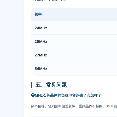
频率
MHz
24MHz
石
英
25MHz
晶
体
27MHz
频
率
54MHz
与
场
景
五、常见问题
对
MHz石英晶体的负载电容选错了会怎样？
照
表
频率偏移。轻则频率偏差超标，重则晶体不起振。SCTF提