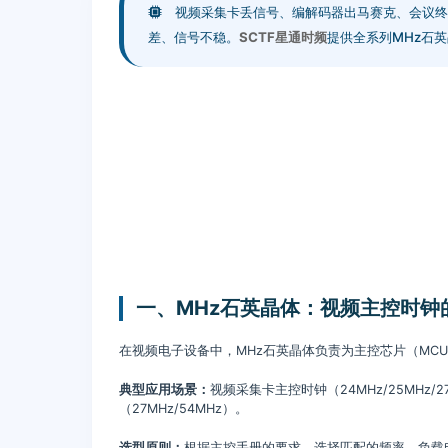
视频采集卡丢信号、编解码器出马赛克、会议终
差、信号不稳。
SCTF星通时频
提供全系列MHz石
一、MHz石英晶体：视频主控时钟的
在视频电子设备中，MHz石英晶体负责为主控芯片（MCU
典型应用场景：
视频采集卡主控时钟（24MHz/25MHz/
（27MHz/54MHz）。
选型原则：
根据主控手册的要求，选择匹配的频率、负载