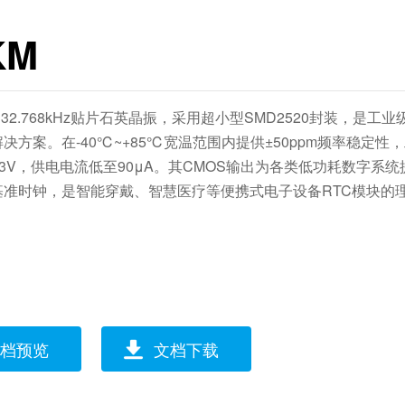
KM
列32.768kHz贴片石英晶振，采用超小型SMD2520封装，是工
决方案。在-40℃~+85℃宽温范围内提供±50ppm频率稳定性
-3.63V，供电电流低至90μA。其CMOS输出为各类低功耗数字系
基准时钟，是智能穿戴、智慧医疗等便携式电子设备RTC模块的
档预览
文档下载