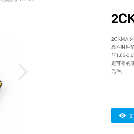
2C
2CKM系
靠性时钟解
压1.62
定可靠的
元件。
文