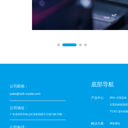
底部导航
公司邮箱：
sales@sctf-crystal.com
产品中心
MHz 石英晶体
石英晶体振荡器
公司地址：
TCXO 温补晶
广东省深圳市南山区龙珠四路方大城T2栋10楼
解决方案
网络通信
公司电话：