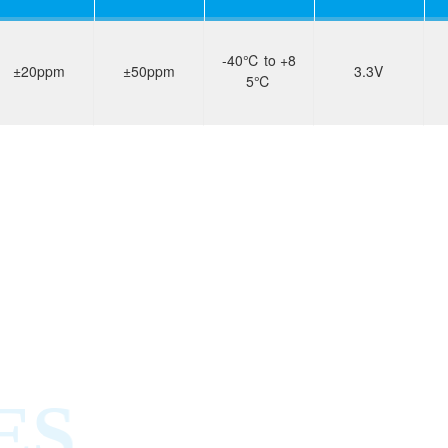
-40℃ to +8
±20ppm
±50ppm
3.3V
5℃
ES