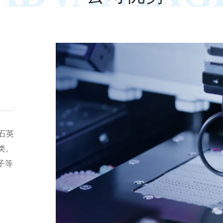
z石英
品类。
子等