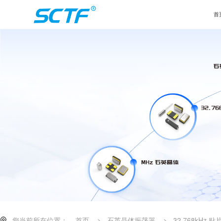
首
您当前所在位置：
首页
>
石英晶体振荡器
>
32.768kHz