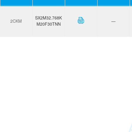
SX2M32.768K
2CKM
—
M20F30TNN