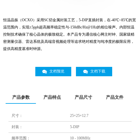
恒温晶振（OCXO）采用SC切金属封装工艺，5-DIP直插封装，在-40℃~85℃的宽
温范围内，实现±5ppb超高频率稳定性与-150dBc/Hz@1Hz的相位噪声。内部恒温
控制技术确保了核心晶体的极致稳定。本产品专为通信核心网主时钟、国家级精
密测量仪器、雷达系统及高端音视频处理等追求绝对精度与纯净度的极限应用，
提供高精度基准时钟源。
文档预览
文档下载
产品参数
产品特点
产品尺寸
产品文件
尺寸：
25×25×12.7
封装：
5-DIP
频率范围：
10 - 100MHz