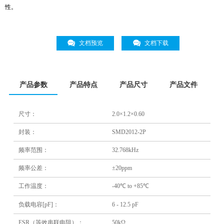
性。
文档预览
文档下载
产品参数
产品特点
产品尺寸
产品文件
尺寸：
2.0×1.2×0.60
封装：
SMD2012-2P
频率范围：
32.768kHz
频率公差：
±20ppm
工作温度：
-40℃ to +85℃
负载电容[pF]：
6 - 12.5 pF
ESR（等效串联电阻）：
50kΩ