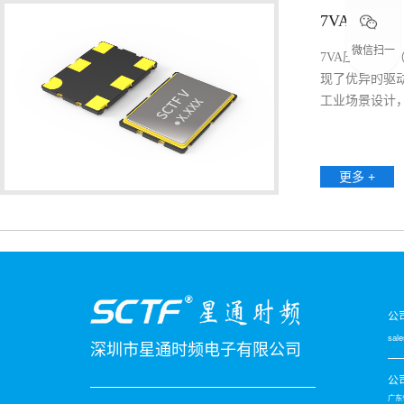
7VA
微信扫一
7VA压控晶振（
扫
现了优异的驱
工业场景设计
更多 +
公
sal
深圳市星通时频电子有限公司
公
广东