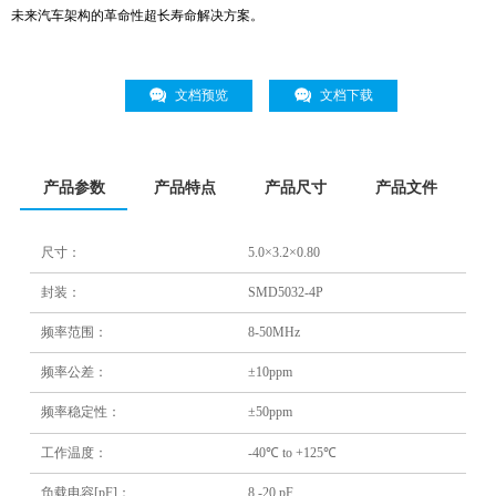
未来汽车架构的革命性超长寿命解决方案。
文档预览
文档下载
产品参数
产品特点
产品尺寸
产品文件
尺寸：
5.0×3.2×0.80
封装：
SMD5032-4P
频率范围：
8-50MHz
频率公差：
±10ppm
频率稳定性：
±50ppm
工作温度：
-40℃ to +125℃
负载电容[pF]：
8 -20 pF