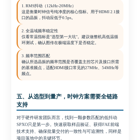
1. RMS抖动（12kHz-20MHz）
这是衡量时钟信号纯净度的核心指标。用于HDMI 2.1接
口的晶振，抖动应低于0.5ps。
2. 全温域频率稳定性
仅看常温指标是"选型第一大坑"。建议做整机高低温循
环测试，确认图传在极端温度下是否稳定。
3. 频率范围匹配
确认所选晶振的频率范围是否覆盖主控芯片及接口所需
的基准频点，适配HDMI接口常见的27MHz、54MHz等
频点。
五、从选型到量产，时钟方案需要全链路
支持
对于硬件研发团队而言，找到一颗参数匹配的低抖动
SPXO只是第一步。快速获取样品验证、获得FAE前端
技术支持、确保批量交付的一致性与可追溯性，同样是
项目落地中的关键环节。