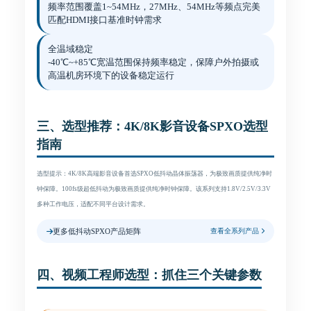
频率范围覆盖1~54MHz，27MHz、54MHz等频点完美
匹配HDMI接口基准时钟需求
全温域稳定
-40℃~+85℃宽温范围保持频率稳定，保障户外拍摄或
高温机房环境下的设备稳定运行
三、选型推荐：4K/8K影音设备SPXO选型
指南
选型提示：4K/8K高端影音设备首选SPXO低抖动晶体振荡器，为极致画质提供纯净时
钟保障。100fs级超低抖动为极致画质提供纯净时钟保障。该系列支持1.8V/2.5V/3.3V
多种工作电压，适配不同平台设计需求。
查看全系列产品
更多低抖动SPXO产品矩阵
四、视频工程师选型：抓住三个关键参数