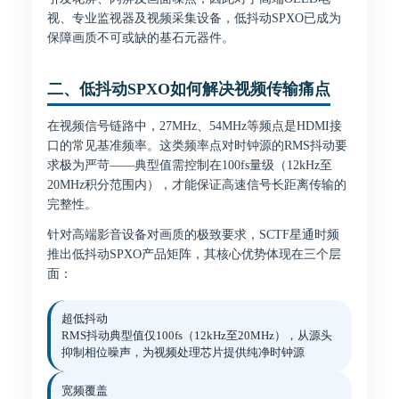
视、专业监视器及视频采集设备，低抖动SPXO已成为
保障画质不可或缺的基石元器件。
二、低抖动SPXO如何解决视频传输痛点
在视频信号链路中，27MHz、54MHz等频点是HDMI接
口的常见基准频率。这类频率点对时钟源的RMS抖动要
求极为严苛——典型值需控制在100fs量级（12kHz至
20MHz积分范围内），才能保证高速信号长距离传输的
完整性。
针对高端影音设备对画质的极致要求，SCTF星通时频
推出低抖动SPXO产品矩阵，其核心优势体现在三个层
面：
超低抖动
RMS抖动典型值仅100fs（12kHz至20MHz），从源头
抑制相位噪声，为视频处理芯片提供纯净时钟源
宽频覆盖